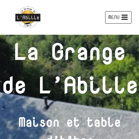
Aller
au
MENU
contenu
La Grange
de L’Abille
Maison et table